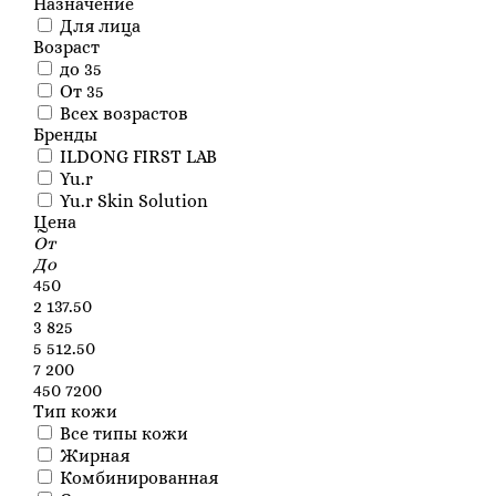
Назначение
Для лица
Возраст
до 35
От 35
Всех возрастов
Бренды
ILDONG FIRST LAB
Yu.r
Yu.r Skin Solution
Цена
От
До
450
2 137.50
3 825
5 512.50
7 200
450
7200
Тип кожи
Все типы кожи
Жирная
Комбинированная