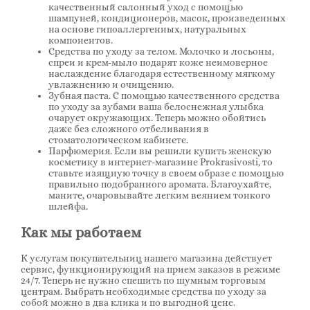
качественный салонный уход с помощью
шампуней, кондиционеров, масок, произведенных
на основе гипоаллергенных, натуральных
компонентов.
Средства по уходу за телом. Молочко и лосьоны,
спреи и крем-мыло подарят коже неимоверное
наслаждение благодаря естественному мягкому
увлажнению и очищению.
Зубная паста. С помощью качественного средства
по уходу за зубами ваша белоснежная улыбка
очарует окружающих. Теперь можно обойтись
даже без сложного отбеливания в
стоматологическом кабинете.
Парфюмерия. Если вы решили купить женскую
косметику в интернет-магазине Prokrasivosti, то
ставьте изящную точку в своем образе с помощью
правильно подобранного аромата. Благоухайте,
маните, очаровывайте легким веянием тонкого
шлейфа.
Как мы работаем
К услугам покупательниц нашего магазина действует
сервис, функционирующий на прием заказов в режиме
24/7. Теперь не нужно спешить по шумным торговым
центрам. Выбрать необходимые средства по уходу за
собой можно в два клика и по выгодной цене.