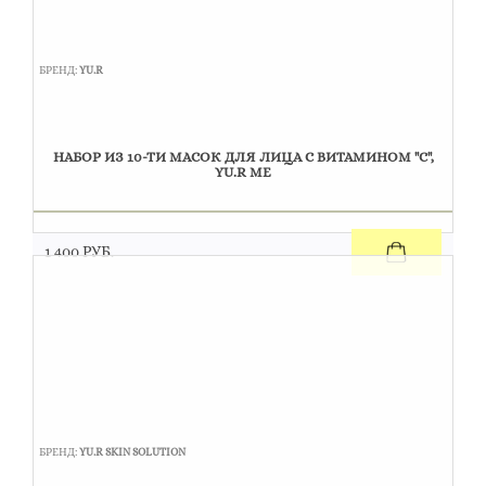
БРЕНД:
YU.R
НАБОР ИЗ 10-ТИ МАСОК ДЛЯ ЛИЦА С ВИТАМИНОМ "С",
YU.R ME
1 400 РУБ.
БРЕНД:
YU.R SKIN SOLUTION