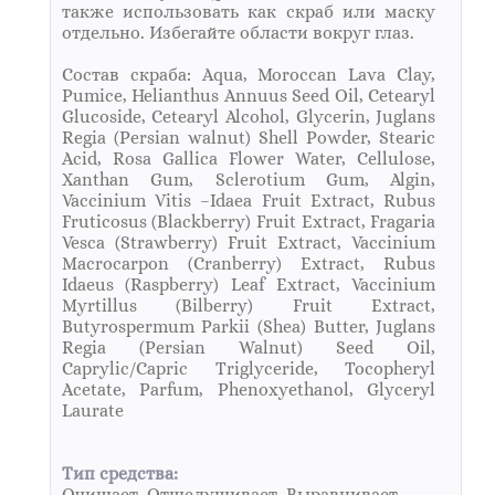
также использовать как скраб или маску
отдельно. Избегайте области вокруг глаз.
Состав скраба: Aqua, Moroccan Lava Clay,
Pumice, Helianthus Annuus Seed Oil, Cetearyl
Glucoside, Cetearyl Alcohol, Glycerin, Juglans
Regia (Persian walnut) Shell Powder, Stearic
Аcid, Rosa Gallica Flower Water, Cellulose,
Xanthan Gum, Sclerotium Gum, Algin,
Vaccinium Vitis –Idaea Fruit Extract, Rubus
Fruticosus (Blackberry) Fruit Extract, Fragaria
Vesca (Strawberry) Fruit Extract, Vaccinium
Macrocarpon (Cranberry) Extract, Rubus
Idaeus (Raspberry) Leaf Extract, Vaccinium
Myrtillus (Bilberry) Fruit Extract,
Butyrospermum Parkii (Shea) Butter, Juglans
Regia (Persian Walnut) Seed Oil,
Caprylic/Capric Triglyceride, Tocopheryl
Acetate, Parfum, Phenoxyethanol, Glyceryl
Laurate
Тип средства:
Очищает, Отшелушивает, Выравнивает.