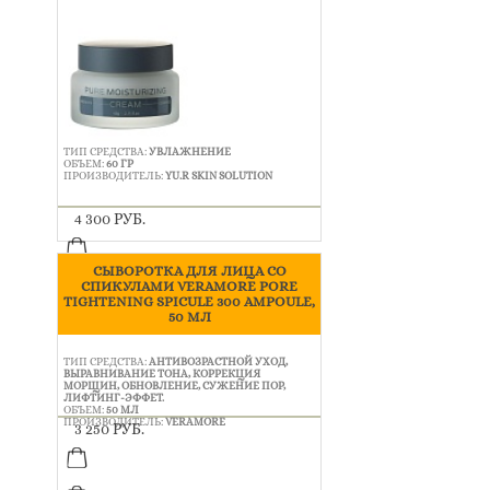
ТИП СРЕДСТВА:
УВЛАЖНЕНИЕ
ОБЪЕМ:
60 ГР
ПРОИЗВОДИТЕЛЬ:
YU.R SKIN SOLUTION
4 300 РУБ.
СЫВОРОТКА ДЛЯ ЛИЦА СО
СПИКУЛАМИ VERAMORE PORE
TIGHTENING SPICULE 300 AMPOULE,
50 МЛ
ТИП СРЕДСТВА:
АНТИВОЗРАСТНОЙ УХОД,
ВЫРАВНИВАНИЕ ТОНА, КОРРЕКЦИЯ
МОРЩИН, ОБНОВЛЕНИЕ, СУЖЕНИЕ ПОР,
ЛИФТИНГ-ЭФФЕТ.
ОБЪЕМ:
50 МЛ
ПРОИЗВОДИТЕЛЬ:
VERAMORE
3 250 РУБ.