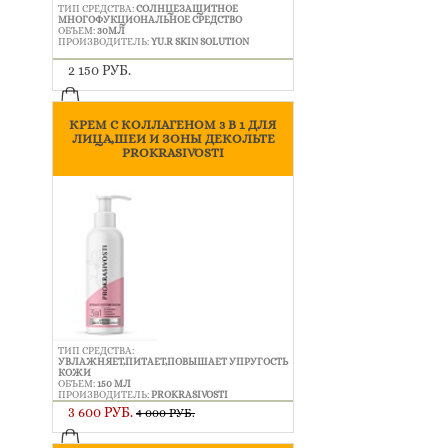
ТИП СРЕДСТВА:
СОЛНЦЕЗАЩИТНОЕ
МНОГОФУКЦИОНАЛЬНОЕ СРЕДСТВО
ОБЪЕМ:
30МЛ
ПРОИЗВОДИТЕЛЬ:
YU.R SKIN SOLUTION
2 150 РУБ.
КРЕМ С КОЛЛАГЕНОМ 3 В 1 ДЛЯ
ЛИЦА,ШЕИ И ЗОНЫ ДЕКОЛЬТЕ
PROKRASIVOSTI
ТИП СРЕДСТВА:
УВЛАЖНЯЕТ,ПИТАЕТ,ПОВЫШАЕТ УПРУГОСТЬ
КОЖИ
ОБЪЕМ:
150 МЛ
ПРОИЗВОДИТЕЛЬ:
PROKRASIVOSTI
3 600 РУБ.
4 000 РУБ.