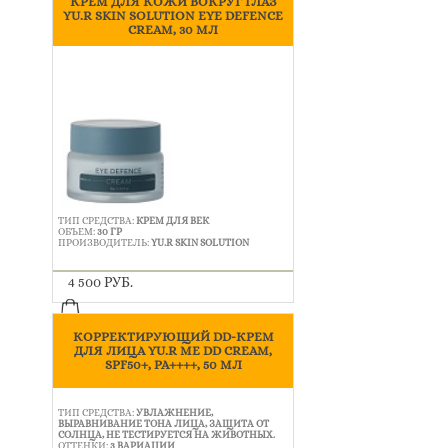
КРЕМ ДЛЯ КОЖИ ВОКРУГ ГЛАЗ
YU.R SKIN SOLUTION EYE DEFENCE
CREAM, 30 МЛ
ТИП СРЕДСТВА:
КРЕМ ДЛЯ ВЕК
ОБЪЕМ:
30 ГР
ПРОИЗВОДИТЕЛЬ:
YU.R SKIN SOLUTION
4 500 РУБ.
КОРРЕКТИРУЮЩИЙ DD-КРЕМ
ДЛЯ ЛИЦА YU.R ME DD CREAM,
SPF50+, PA++++, 50 МЛ
ТИП СРЕДСТВА:
УВЛАЖНЕНИЕ,
ВЫРАВНИВАНИЕ ТОНА ЛИЦА, ЗАЩИТА ОТ
СОЛНЦА, НЕ ТЕСТИРУЕТСЯ НА ЖИВОТНЫХ.
ОТТЕНКИ:
3 ВАРИАЦИИ