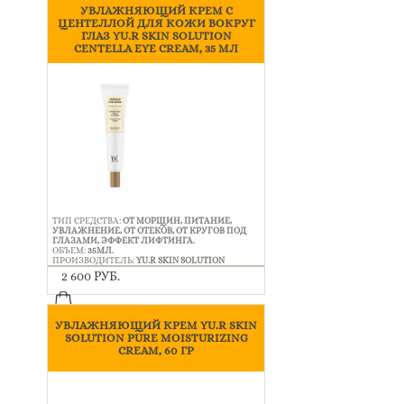
УВЛАЖНЯЮЩИЙ КРЕМ С
ЦЕНТЕЛЛОЙ ДЛЯ КОЖИ ВОКРУГ
ГЛАЗ YU.R SKIN SOLUTION
CENTELLA EYE CREAM, 35 МЛ
ТИП СРЕДСТВА:
ОТ МОРЩИН, ПИТАНИЕ,
УВЛАЖНЕНИЕ, ОТ ОТЕКОВ, ОТ КРУГОВ ПОД
ГЛАЗАМИ, ЭФФЕКТ ЛИФТИНГА.
ОБЪЕМ:
35МЛ.
ПРОИЗВОДИТЕЛЬ:
YU.R SKIN SOLUTION
2 600 РУБ.
УВЛАЖНЯЮЩИЙ КРЕМ YU.R SKIN
SOLUTION PURE MOISTURIZING
CREAM, 60 ГР