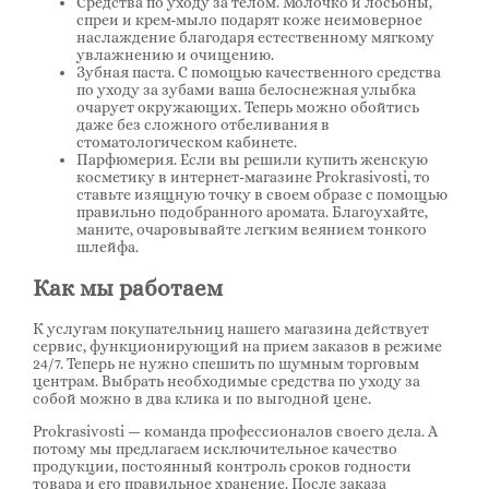
Средства по уходу за телом. Молочко и лосьоны,
спреи и крем-мыло подарят коже неимоверное
наслаждение благодаря естественному мягкому
увлажнению и очищению.
Зубная паста. С помощью качественного средства
по уходу за зубами ваша белоснежная улыбка
очарует окружающих. Теперь можно обойтись
даже без сложного отбеливания в
стоматологическом кабинете.
Парфюмерия. Если вы решили купить женскую
косметику в интернет-магазине Prokrasivosti, то
ставьте изящную точку в своем образе с помощью
правильно подобранного аромата. Благоухайте,
маните, очаровывайте легким веянием тонкого
шлейфа.
Как мы работаем
К услугам покупательниц нашего магазина действует
сервис, функционирующий на прием заказов в режиме
24/7. Теперь не нужно спешить по шумным торговым
центрам. Выбрать необходимые средства по уходу за
собой можно в два клика и по выгодной цене.
Prokrasivosti — команда профессионалов своего дела. А
потому мы предлагаем исключительное качество
продукции, постоянный контроль сроков годности
товара и его правильное хранение. После заказа